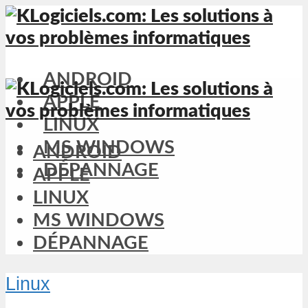
ANDROID
APPLE
LINUX
MS WINDOWS
ANDROID
DÉPANNAGE
APPLE
LINUX
MS WINDOWS
DÉPANNAGE
Linux