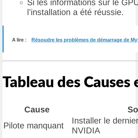
Si les informations sur le GPU
l’installation a été réussie.
A lire :
Résoudre les problèmes de démarrage de M
Tableau des Causes 
Cause
So
Installer le dernie
Pilote manquant
NVIDIA