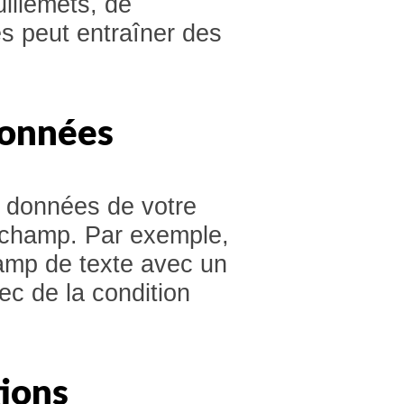
uillemets, de
s peut entraîner des
Données
 données de votre
e champ. Par exemple,
amp de texte avec un
c de la condition
tions