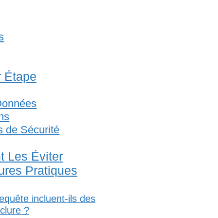
s
 Étape
 Données
ons
s de Sécurité
 Les Éviter
ures Pratiques
equête incluent-ils des
clure ?