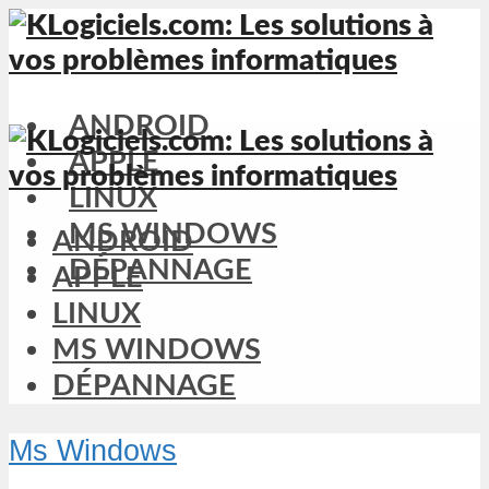
ANDROID
APPLE
LINUX
MS WINDOWS
ANDROID
DÉPANNAGE
APPLE
LINUX
MS WINDOWS
DÉPANNAGE
Ms Windows