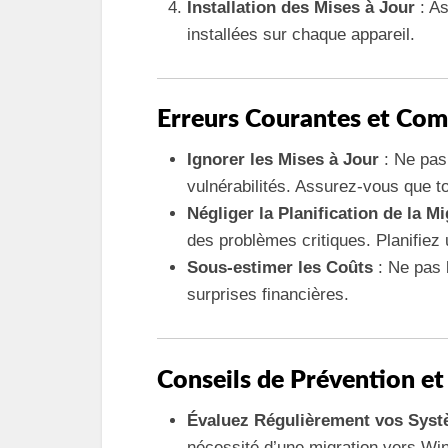
Installation des Mises à Jour
: As
installées sur chaque appareil.
Erreurs Courantes et Com
Ignorer les Mises à Jour
: Ne pas 
vulnérabilités. Assurez-vous que to
Négliger la Planification de la M
des problèmes critiques. Planifiez
Sous-estimer les Coûts
: Ne pas 
surprises financières.
Conseils de Prévention et
Évaluez Régulièrement vos Sys
nécessité d’une migration vers Wi