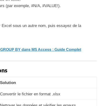
eurs (par exemple, #N/A, #VALUE!).
er Excel sous un autre nom, puis essayez de la
e GROUP BY dans MS Access : Guide Complet
ons
Solution
Convertir le fichier en format .xlsx
Nettoyer les données et vérifier les erreurs