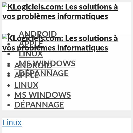
ANDROID
APPLE
LINUX
MS WINDOWS
ANDROID
DÉPANNAGE
APPLE
LINUX
MS WINDOWS
DÉPANNAGE
Linux