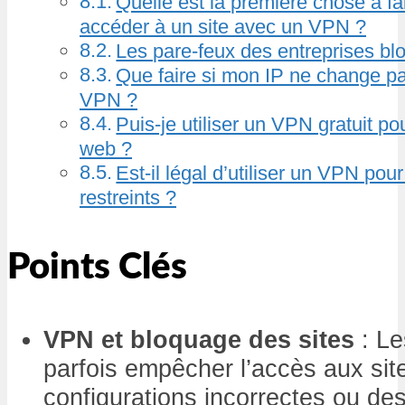
Quelle est la première chose à fa
accéder à un site avec un VPN ?
Les pare-feux des entreprises bl
Que faire si mon IP ne change pa
VPN ?
Puis-je utiliser un VPN gratuit po
web ?
Est-il légal d’utiliser un VPN po
restreints ?
Points Clés
VPN et bloquage des sites
: Le
parfois empêcher l’accès aux si
configurations incorrectes ou des