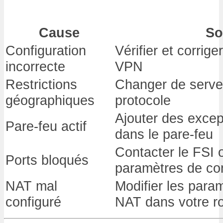
Cause
So
Configuration
Vérifier et corrig
incorrecte
VPN
Restrictions
Changer de serv
géographiques
protocole
Ajouter des excep
Pare-feu actif
dans le pare-feu
Contacter le FSI o
Ports bloqués
paramètres de co
NAT mal
Modifier les para
configuré
NAT dans votre r