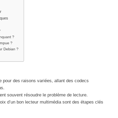
r
iques
?
nquant ?
ompue ?
our Debian ?
 pour des raisons variées, allant des codecs
us.
nt souvent résoudre le problème de lecture.
oix d’un bon lecteur multimédia sont des étapes clés