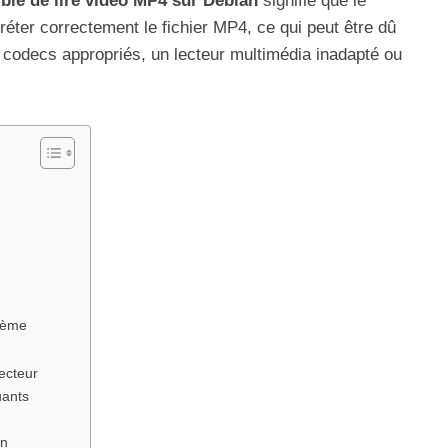
ble de lire vidéo MP4 sur Debian
signifie que le
éter correctement le fichier MP4, ce qui peut être dû
e codecs appropriés, un lecteur multimédia inadapté ou
stème
lecteur
uants
on