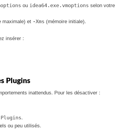
moptions
idea64.exe.vmoptions
ou
selon votre
-Xms
 maximale) et
(mémoire initiale).
z insérer :
es Plugins
portements inattendus. Pour les désactiver :
 Plugins
.
ls ou peu utilisés.