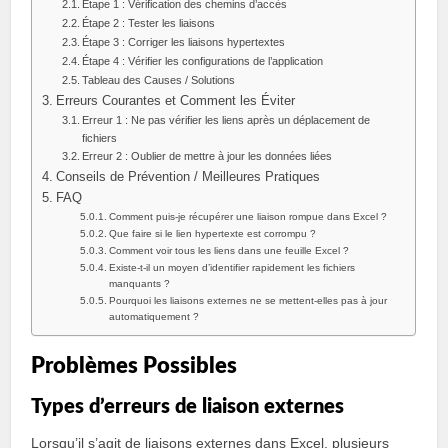
Étape 1 : Vérification des chemins d’accès
Étape 2 : Tester les liaisons
Étape 3 : Corriger les liaisons hypertextes
Étape 4 : Vérifier les configurations de l’application
Tableau des Causes / Solutions
Erreurs Courantes et Comment les Éviter
Erreur 1 : Ne pas vérifier les liens après un déplacement de
fichiers
Erreur 2 : Oublier de mettre à jour les données liées
Conseils de Prévention / Meilleures Pratiques
FAQ
Comment puis-je récupérer une liaison rompue dans Excel ?
Que faire si le lien hypertexte est corrompu ?
Comment voir tous les liens dans une feuille Excel ?
Existe-t-il un moyen d’identifier rapidement les fichiers
manquants ?
Pourquoi les liaisons externes ne se mettent-elles pas à jour
automatiquement ?
Problèmes Possibles
Types d’erreurs de liaison externes
Lorsqu’il s’agit de liaisons externes dans Excel, plusieurs