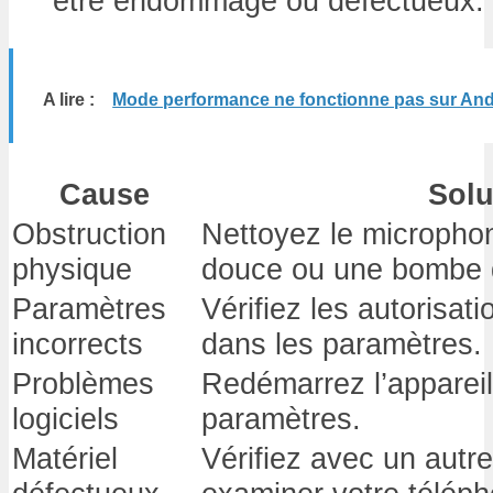
être endommagé ou défectueux.
A lire :
Mode performance ne fonctionne pas sur Andr
Cause
Solu
Obstruction
Nettoyez le micropho
physique
douce ou une bombe d
Paramètres
Vérifiez les autorisati
incorrects
dans les paramètres.
Problèmes
Redémarrez l’appareil 
logiciels
paramètres.
Matériel
Vérifiez avec un autre