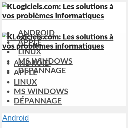
ANDROID
APPLE
LINUX
MS WINDOWS
ANDROID
DÉPANNAGE
APPLE
LINUX
MS WINDOWS
DÉPANNAGE
Android