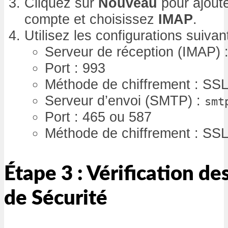
Cliquez sur
Nouveau
pour ajout
compte et choisissez
IMAP
.
Utilisez les configurations suiva
Serveur de réception (IMAP) 
Port : 993
Méthode de chiffrement : SS
Serveur d’envoi (SMTP) :
smt
Port : 465 ou 587
Méthode de chiffrement : SS
Étape 3 : Vérification d
de Sécurité