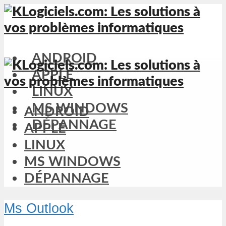
ANDROID
APPLE
LINUX
MS WINDOWS
ANDROID
DÉPANNAGE
APPLE
LINUX
MS WINDOWS
DÉPANNAGE
Ms Outlook