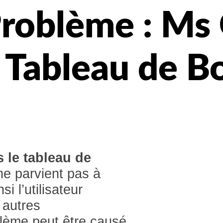
Problème : Ms
 Tableau de B
 le tableau de
 ne parvient pas à
i l’utilisateur
 autres
blème peut être causé