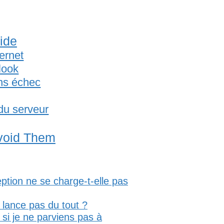
ide
ternet
look
ns échec
 du serveur
void Them
ption ne se charge-t-elle pas
 lance pas du tout ?
si je ne parviens pas à