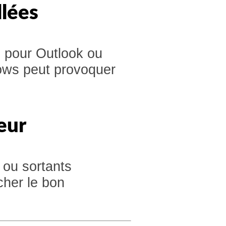
llées
 pour Outlook ou
dows peut provoquer
eur
 ou sortants
her le bon