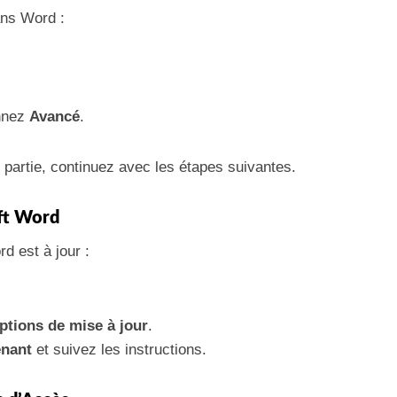
ans Word :
onnez
Avancé
.
partie, continuez avec les étapes suivantes.
oft Word
d est à jour :
ptions de mise à jour
.
enant
et suivez les instructions.