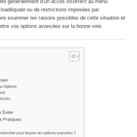
te généralement d’un accès incorrect au menu
le inadéquate ou de restrictions imposées par
lons examiner les raisons possibles de cette situation et
mettre vos options avancées sur la bonne voie.
tape
aux Options
Word
d’Accès
 Éviter
s Pratiques
echercher pour trouver les options avancées ?