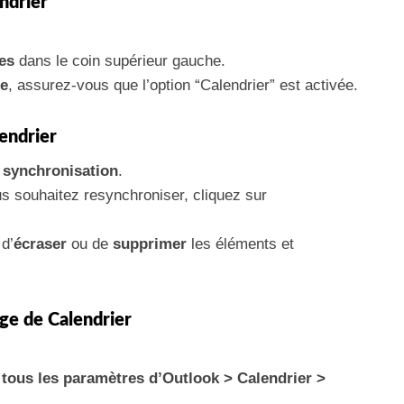
endrier
nes
dans le coin supérieur gauche.
ie
, assurez-vous que l’option “Calendrier” est activée.
endrier
e synchronisation
.
s souhaitez resynchroniser, cliquez sur
d’
écraser
ou de
supprimer
les éléments et
age de Calendrier
 tous les paramètres d’Outlook > Calendrier >