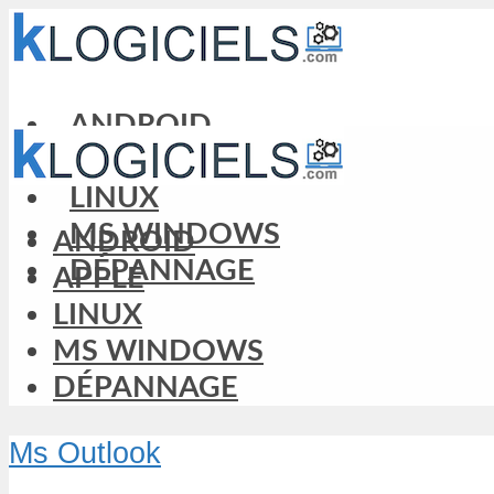
ANDROID
APPLE
LINUX
MS WINDOWS
ANDROID
DÉPANNAGE
APPLE
LINUX
MS WINDOWS
DÉPANNAGE
Ms Outlook