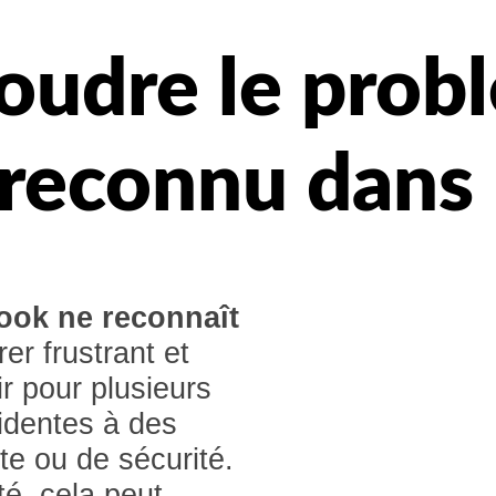
udre le prob
 reconnu dan
ook ne reconnaît
er frustrant et
r pour plusieurs
videntes à des
e ou de sécurité.
té, cela peut