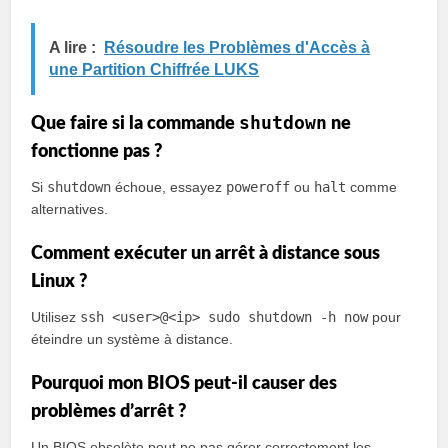
A lire :
Résoudre les Problèmes d'Accès à
une Partition Chiffrée LUKS
shutdown
Que faire si la commande
ne
fonctionne pas ?
Si
shutdown
échoue, essayez
poweroff
ou
halt
comme
alternatives.
Comment exécuter un arrêt à distance sous
Linux ?
Utilisez
ssh <user>@<ip> sudo shutdown -h now
pour
éteindre un système à distance.
Pourquoi mon BIOS peut-il causer des
problèmes d’arrêt ?
Un BIOS obsolète peut ne pas gérer correctement les