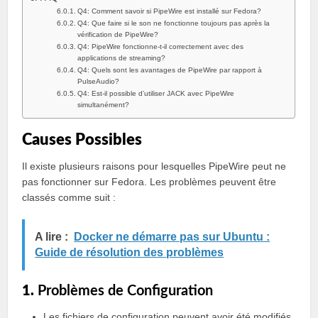
Q4: Comment savoir si PipeWire est installé sur Fedora?
Q4: Que faire si le son ne fonctionne toujours pas après la
vérification de PipeWire?
Q4: PipeWire fonctionne-t-il correctement avec des
applications de streaming?
Q4: Quels sont les avantages de PipeWire par rapport à
PulseAudio?
Q4: Est-il possible d’utiliser JACK avec PipeWire
simultanément?
Causes Possibles
Il existe plusieurs raisons pour lesquelles PipeWire peut ne
pas fonctionner sur Fedora. Les problèmes peuvent être
classés comme suit :
A lire :
Docker ne démarre pas sur Ubuntu :
Guide de résolution des problèmes
1.
Problèmes de Configuration
Les fichiers de configuration peuvent avoir été modifiés