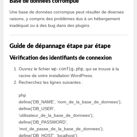
Base de données corrompue
Une base de données corrompue peut résulter de diverses
raisons, y compris des problèmes dus à un hébergement
inadéquat ou à des bug dans des plugins.
Guide de dépannage étape par étape
Vérification des identifiants de connexion
Ouvrez le fichier
wp-config.php
, qui se trouve à la
racine de votre installation WordPress.
Recherchez les lignes suivantes :
php
define(‘DB_NAME’, ‘nom_de_la_base_de_donnees’);
define(‘DB_USER’,
‘utilisateur_de_la_base_de_donnees’);
define(‘DB_PASSWORD’,
‘mot_de_passe_de_la_base_de_donnees’);
define(‘DB_HOST’, ‘localhost’);