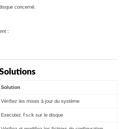
disque concerné.
nt :
Solutions
Solution
Vérifiez les mises à jour du système
fsck
Executez
sur le disque
Vérifiez et modifiez les fichiers de configuration