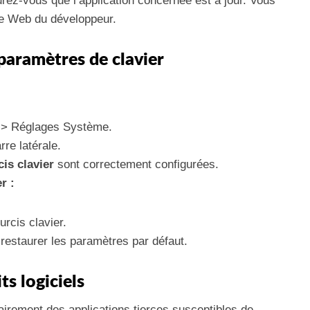
rez-vous que l’application concernée est à jour. Vous
ite Web du développeur.
 paramètres de clavier
 > Réglages Système.
rre latérale.
is clavier
sont correctement configurées.
r :
rcis clavier.
 restaurer les paramètres par défaut.
its logiciels
irement des applications tierces susceptibles de