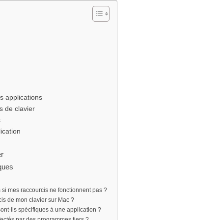
es applications
s de clavier
s
ication
r
iques
 si mes raccourcis ne fonctionnent pas ?
cis de mon clavier sur Mac ?
nt-ils spécifiques à une application ?
ffectés par des programmes tiers ?