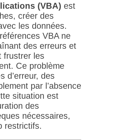
lications (VBA)
est
ches, créer des
 avec les données.
s références VBA ne
înant des erreurs et
frustrer les
ement. Ce problème
 d’erreur, des
mplement par l’absence
te situation est
ration des
hèques nécessaires,
restrictifs.