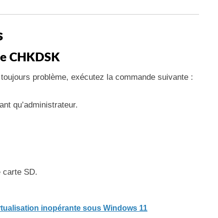
s
nde CHKDSK
 toujours problème, exécutez la commande suivante :
nt qu’administrateur.
e carte SD.
rtualisation inopérante sous Windows 11