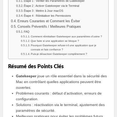
Étape 1 : Vérifier les Paramètres de Gatekeeper
Étape 2 : Activer Gatekeeper via le Terminal
Étape 3 : Mettre à Jour macOS
Étape 4 : Réinitialiser les Permissions
Erreurs Courantes et Comment les Éviter
Conseils Préventifs / Meilleures Pratiques
FAQ
Comment réinitialiser Gatekeeper aux paramètres d’usine ?
Que faire si une application se bloque ?
Pourquoi Gatekeeper refuse-t-il une application que je
connais et fais confiance ?
Puis-je désactiver Gatekeeper complètement ?
Résumé des Points Clés
Gatekeeper
joue un rôle essentiel dans la sécurité des
Mac en contrôlant quelles applications peuvent être
ouvertes.
Problèmes courants : défaut d’activation, erreurs de
configuration.
Solutions : réactivation via le terminal, ajustement des
paramètres de sécurité.
Meilleures pratiques pour éviter les problèmes futurs.