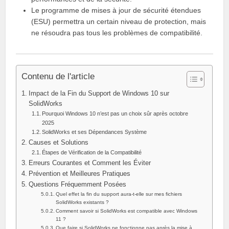
Le programme de mises à jour de sécurité étendues
(ESU) permettra un certain niveau de protection, mais
ne résoudra pas tous les problèmes de compatibilité.
Contenu de l'article
Impact de la Fin du Support de Windows 10 sur
SolidWorks
Pourquoi Windows 10 n’est pas un choix sûr après octobre
2025
SolidWorks et ses Dépendances Système
Causes et Solutions
Étapes de Vérification de la Compatibilité
Erreurs Courantes et Comment les Éviter
Prévention et Meilleures Pratiques
Questions Fréquemment Posées
Quel effet la fin du support aura-t-elle sur mes fichiers
SolidWorks existants ?
Comment savoir si SolidWorks est compatible avec Windows
11 ?
Que faire si SolidWorks ne fonctionne pas après la mise à