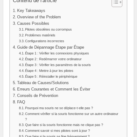
Contenu de l'article
Key Takeaways
Overview of the Problem
Causes Possibles
Pilotes obsolètes ou corrompus
Problèmes matériels
Configurations incorrectes
Guide de Dépannage Étape par Étape
Étape 1 : Vérifier les connexions physiques
Étape 2 : Redémarrer votre ordinateur
Étape 3 : Vérifier les paramètres de la souris
Étape 4 : Mettre à jour les pilotes
Étape 5 : Réinstaller le périphérique
Tableau de Causes/Solutions
Erreurs Courantes et Comment les Éviter
Conseils de Prévention
FAQ
Pourquoi ma souris ne se déplace-t-elle pas ?
Comment vérifier si la souris fonctionne sur un autre ordinateur
?
Que faire si la souris fonctionne mais ne clique pas ?
Comment savoir si mes pilotes sont à jour ?
Que faire si la souris se fige fréquemment ?