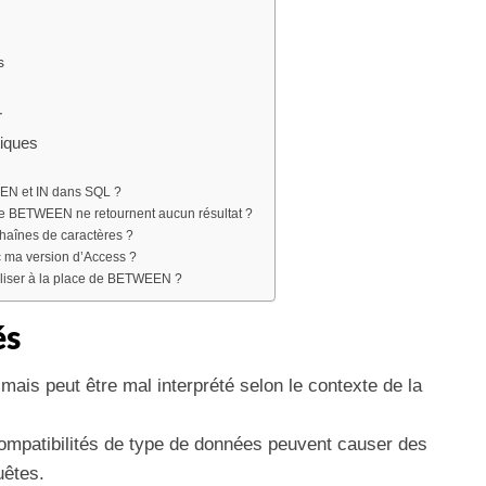
s
r
tiques
EEN et IN dans SQL ?
use BETWEEN ne retournent aucun résultat ?
haînes de caractères ?
c ma version d’Access ?
tiliser à la place de BETWEEN ?
és
 mais peut être mal interprété selon le contexte de la
ompatibilités de type de données peuvent causer des
uêtes.