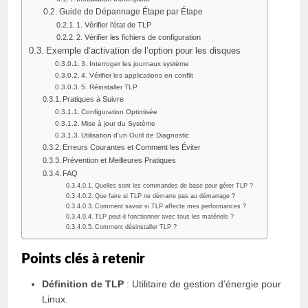
Guide de Dépannage Étape par Étape
1. Vérifier l’état de TLP
2. Vérifier les fichiers de configuration
Exemple d’activation de l’option pour les disques
3. Interroger les journaux système
4. Vérifier les applications en conflit
5. Réinstaller TLP
Pratiques à Suivre
Configuration Optimisée
Mise à jour du Système
Utilisation d’un Outil de Diagnostic
Erreurs Courantes et Comment les Éviter
Prévention et Meilleures Pratiques
FAQ
Quelles sont les commandes de base pour gérer TLP ?
Que faire si TLP ne démarre pas au démarrage ?
Comment savoir si TLP affecte mes performances ?
TLP peut-il fonctionner avec tous les matériels ?
Comment désinstaller TLP ?
Points clés à retenir
Définition de TLP
: Utilitaire de gestion d’énergie pour
Linux.