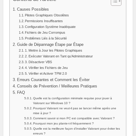
Causes Possibles
Pilotes Graphiques Obsolètes
Permissions Insuffisantes
Configuration Système Inadéquate
Fichiers de Jeu Corrompus
Problèmes Liés à la Sécurité
Guide de Dépannage Étape par Étape
1. Mettre à Jour les Pilotes Graphiques
2. Exécuter Valorant en Tant qu’Administrateur
3. Désactiver VBS
4. Vérifier les Fichiers de Jeu
5. Vérifier et Activer TPM 2.0
Erreurs Courantes et Comment les Éviter
Conseils de Prévention / Meilleures Pratiques
FAQ
Quelle est la configuration minimale requise pour jouer à
Valorant sur Windows 10 ?
Pourquoi Valorant ne veut-il pas se lancer même après une
mise à jour ?
Comment savoir si mon PC est compatible avec Valorant ?
Pourquoi mon jeu plante-t-il fréquemment ?
Quelle est la meilleure façon d’installer Valorant pour éviter les
erreurs ?