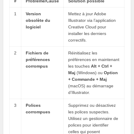
#
Problème/Cause
Solution possible
1
Version
Mettez à jour Adobe
obsolète du
Illustrator via l’application
logiciel
Creative Cloud pour
installer les derniers
correctifs.
2
Fichiers de
Réinitialisez les
préférences
préférences en maintenant
corrompus
les touches
Alt + Ctrl +
Maj
(Windows) ou
Option
+ Commande + Maj
(macOS) au démarrage
d’Illustrator.
3
Polices
Supprimez ou désactivez
corrompues
les polices suspectes.
Utilisez un gestionnaire de
polices pour identifier
celles qui posent