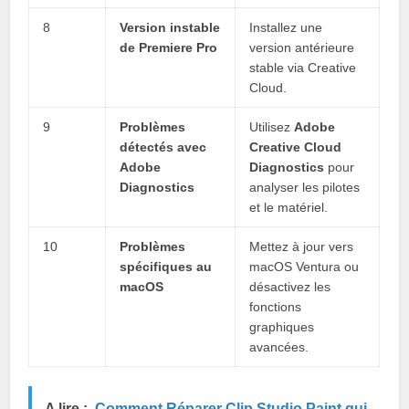
8
Version instable
Installez une
de Premiere Pro
version antérieure
stable via Creative
Cloud.
9
Problèmes
Utilisez
Adobe
détectés avec
Creative Cloud
Adobe
Diagnostics
pour
Diagnostics
analyser les pilotes
et le matériel.
10
Problèmes
Mettez à jour vers
spécifiques au
macOS Ventura ou
macOS
désactivez les
fonctions
graphiques
avancées.
A lire :
Comment Réparer Clip Studio Paint qui