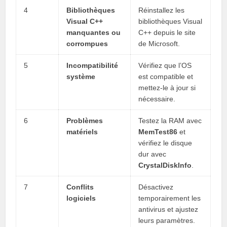
4
Bibliothèques
Réinstallez les
Visual C++
bibliothèques Visual
manquantes ou
C++ depuis le site
corrompues
de Microsoft.
5
Incompatibilité
Vérifiez que l’OS
système
est compatible et
mettez-le à jour si
nécessaire.
6
Problèmes
Testez la RAM avec
matériels
MemTest86
et
vérifiez le disque
dur avec
CrystalDiskInfo
.
7
Conflits
Désactivez
logiciels
temporairement les
antivirus et ajustez
leurs paramètres.