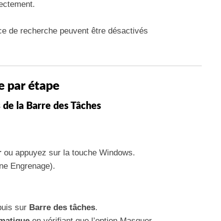
rectement.
ice de recherche peuvent être désactivés
 par étape
s de la Barre des Tâches
r
ou appuyez sur la touche Windows.
ône Engrenage).
uis sur
Barre des tâches
.
matique
en vérifiant que l’option Masquer