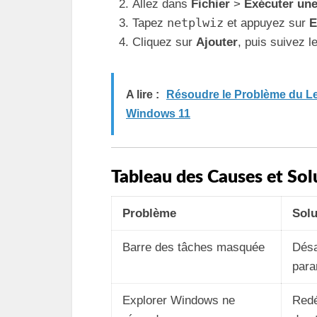
Allez dans
Fichier
>
Exécuter une
netplwiz
Tapez
et appuyez sur
E
Cliquez sur
Ajouter
, puis suivez 
A lire :
Résoudre le Problème du L
Windows 11
Tableau des Causes et Sol
Problème
Solu
Barre des tâches masquée
Désa
para
Explorer Windows ne
Redé