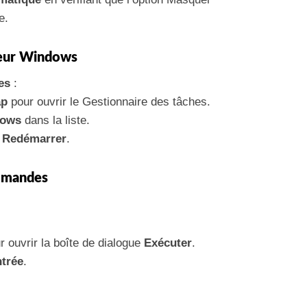
e.
teur Windows
es
:
ap
pour ouvrir le Gestionnaire des tâches.
dows
dans la liste.
z
Redémarrer
.
ommandes
 ouvrir la boîte de dialogue
Exécuter
.
trée
.