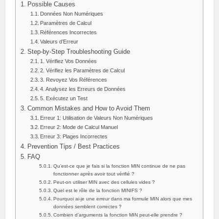
Possible Causes
Données Non Numériques
Paramètres de Calcul
Références Incorrectes
Valeurs d’Erreur
Step-by-Step Troubleshooting Guide
1. Vérifiez Vos Données
2. Vérifiez les Paramètres de Calcul
3. Revoyez Vos Références
4. Analysez les Erreurs de Données
5. Exécutez un Test
Common Mistakes and How to Avoid Them
Erreur 1: Utilisation de Valeurs Non Numériques
Erreur 2: Mode de Calcul Manuel
Erreur 3: Plages Incorrectes
Prevention Tips / Best Practices
FAQ
Qu’est-ce que je fais si la fonction MIN continue de ne pas
fonctionner après avoir tout vérifié ?
Peut-on utiliser MIN avec des cellules vides ?
Quel est le rôle de la fonction MINIFS ?
Pourquoi ai-je une erreur dans ma formule MIN alors que mes
données semblent correctes ?
Combien d’arguments la fonction MIN peut-elle prendre ?