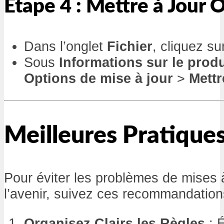
Étape 4 : Mettre à Jour 
Dans l’onglet
Fichier
, cliquez s
Sous
Informations sur le produ
Options de mise à jour
>
Mettr
Meilleures Pratique
Pour éviter les problèmes de mises à
l’avenir, suivez ces recommandation
Organisez Clairs les Règles
: É