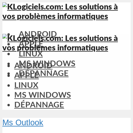
ANDROID
APPLE
LINUX
MS WINDOWS
ANDROID
DÉPANNAGE
APPLE
LINUX
MS WINDOWS
DÉPANNAGE
Ms Outlook