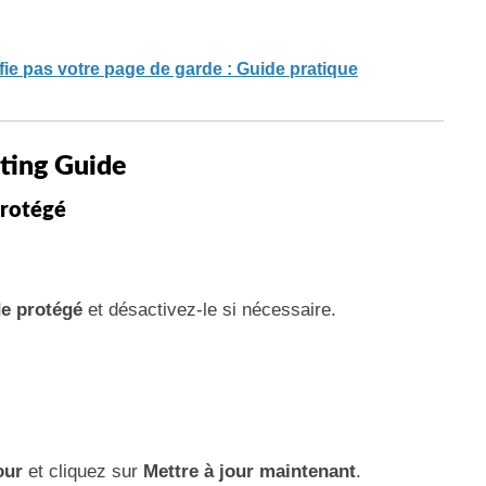
 pas votre page de garde : Guide pratique
ting Guide
Protégé
e protégé
et désactivez-le si nécessaire.
our
et cliquez sur
Mettre à jour maintenant
.