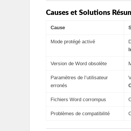
Causes et Solutions Résu
Cause
S
Mode protégé activé
D
I
Version de Word obsolète
M
Paramètres de l’utilisateur
V
erronés
O
Fichiers Word corrompus
O
Problèmes de compatibilité
C