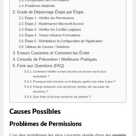
Configuration des Formulaires
Problèmes Matériels
Guide de Dépannage Étape par Étape
Étape 1 : Vérifiez les Permissions
Étape 2 : Redémarrez Microsoft Access
Étape 3 : Vérifiez les Conflits Logiques
Étape 4 : Testez d’Autres Formulaires
Étape 5 : Réinitialisez la Configuration de l’Application
Tableau de Causes / Solutions
Erreurs Courantes et Comment les Éviter
Conseils de Prévention / Meilleures Pratiques
Foire aux Questions (FAQ)
Comment vérifier si mon bouton se trouve sur le bon
formulaire ?
Pourquoi mon bouton a-t-il disparu après une mise à jour ?
Puis-je restaurer une ancienne version de ma base de
données ?
Que faire si Access continue de planter ?
Causes Possibles
Problèmes de Permissions
L’un des problèmes les plus courants réside dans les
permis