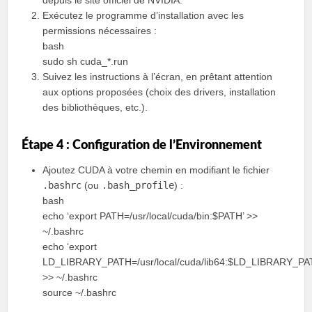
depuis le site officiel de NVIDIA.
Exécutez le programme d’installation avec les
permissions nécessaires :
bash
sudo sh cuda_*.run
Suivez les instructions à l’écran, en prêtant attention
aux options proposées (choix des drivers, installation
des bibliothèques, etc.).
Étape 4 : Configuration de l’Environnement
Ajoutez CUDA à votre chemin en modifiant le fichier
.bashrc
(ou
.bash_profile
) :
bash
echo ‘export PATH=/usr/local/cuda/bin:$PATH’ >>
~/.bashrc
echo ‘export
LD_LIBRARY_PATH=/usr/local/cuda/lib64:$LD_LIBRARY_PA
>> ~/.bashrc
source ~/.bashrc