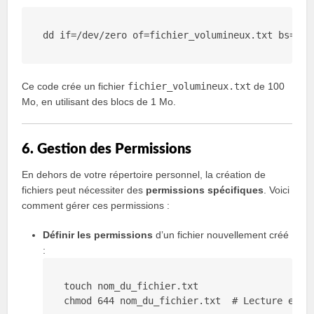
dd
if
=/dev/zero of=fichier_volumineux
.txt
 bs=
1
M 
Ce code crée un fichier
fichier_volumineux.txt
de 100
Mo, en utilisant des blocs de 1 Mo.
6. Gestion des Permissions
En dehors de votre répertoire personnel, la création de
fichiers peut nécessiter des
permissions spécifiques
. Voici
comment gérer ces permissions :
Définir les permissions
d’un fichier nouvellement créé
:
touch
nom_du_fichier
.txt
chmod
 644 
nom_du_fichier
.txt
  # 
Lecture
et
 é