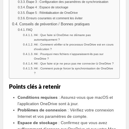
Étape 3 : Configuration des paramètres de synchronisation
Étape 4 : Espace de stockage
Étape 5 : Réinitialisation de OneDrive
Erreurs courantes et comment les éviter
Conseils de prévention / Bonnes pratiques
FAQ
H4 : Que faire si OneDrive ne démarre pas
automatiquement ?
H4 : Comment vérifier si le processus OneDrive est en cours
d’exécution ?
H4 : Pourquoi mes fichiers n’apparaissent-ils pas sur
OneDrive ?
H4 : Que faire si je ne peux pas me connecter à OneDrive ?
H4 : Comment puis-je forcer la synchronisation de OneDrive
?
Points clés à retenir
Conditions requises
: Assurez-vous que macOS et
l’application OneDrive sont à jour.
Problèmes de connexion
: Vérifiez votre connexion
Internet et vos paramètres de compte.
Espace de stockage
: Confirmez que vous avez
suffisamment d’espace sur OneDrive et sur votre Mac.